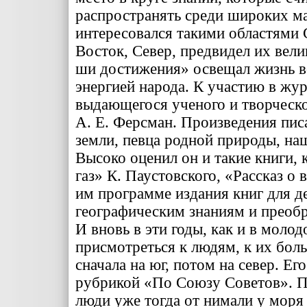
распространять среди ши­роких м
интересовался таки­ми областями
Восток, Се­вер, предвидел их вел
ши достижения» освещал жизнь вс
энергией народа. К уча­стию в жур
выдающегося ученого и творческо
А. Е. Фер­сман. Произведения пис
земли, певца родной приро­ды, на
Высоко оценил он и такие книги, 
газ» К. Паустовского, «Рассказ о
им программе издания книг для д
географическим знаниям и преобр
И вновь в эти годы, как и в мо­лод
присмотреться к лю­дям, к их бол
сначала на юг, потом на север. Ег
рубрикой «По Союзу Советов». Пис
люди уже тогда от нимали у моря 