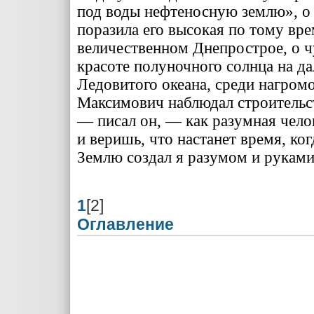
под во­ды нефтеносную землю», о 
поразила его высокая по тому вре
величественном Днепрострое, о ч
красоте полуночного солн­ца на да
Ледовитого оке­ана, среди нагром
Максимович наблюдал строитель­
— писал он, — как ра­зумная чело
и веришь, что настанет время, ког
Землю создал я разумом и ру­кам
1
[2]
Оглавление