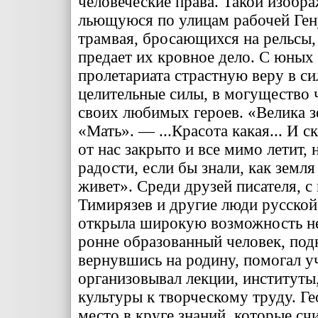
человеческие права. Такой изобра
льющуюся по улицам рабочей Гену
трамвая, бросаю­щихся на рельсы, 
пре­дает их кровное дело. С юных 
пролетариата страстную веру в с
целительные силы, в могущество ч
своих любимых героев. «Велика 
«Мать». — ...Красота какая... И с
от нас закрыто и все мимо ле­тит,
радости, если бы знали, как земля
живет». Среди друзей писателя, с 
Тимирязев и другие люди русской
открыла широкую возможность нес
ронне образованный человек, под
вернувшись на родину, помогал у
организовывал лекции, институты,
куль­туры к творческому труду. Г
место в круге знаний, ко­торые с